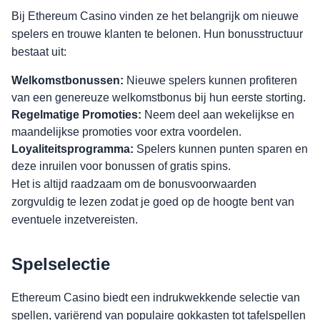
Bij Ethereum Casino vinden ze het belangrijk om nieuwe
spelers en trouwe klanten te belonen. Hun bonusstructuur
bestaat uit:
Welkomstbonussen:
Nieuwe spelers kunnen profiteren
van een genereuze welkomstbonus bij hun eerste storting.
Regelmatige Promoties:
Neem deel aan wekelijkse en
maandelijkse promoties voor extra voordelen.
Loyaliteitsprogramma:
Spelers kunnen punten sparen en
deze inruilen voor bonussen of gratis spins.
Het is altijd raadzaam om de bonusvoorwaarden
zorgvuldig te lezen zodat je goed op de hoogte bent van
eventuele inzetvereisten.
Spelselectie
Ethereum Casino biedt een indrukwekkende selectie van
spellen, variërend van populaire gokkasten tot tafelspellen